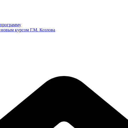
ю программу
 новым курсом Г.М. Козлова