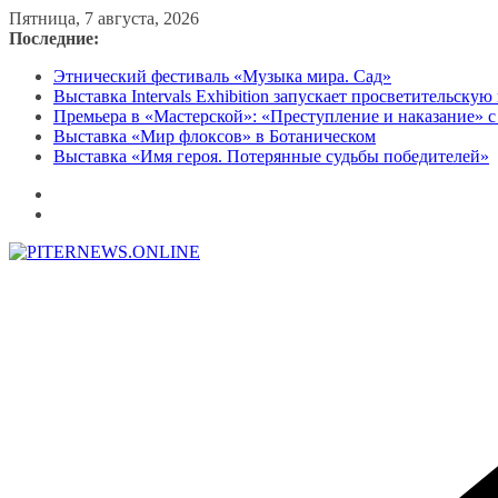
Перейти
Пятница, 7 августа, 2026
к
Последние:
содержимому
Этнический фестиваль «Музыка мира. Сад»
Выставка Intervals Exhibition запускает просветительску
Премьера в «Мастерской»: «Преступление и наказание» с
Выставка «Мир флоксов» в Ботаническом
Выставка «Имя героя. Потерянные судьбы победителей»