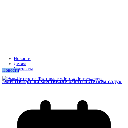
Новости
Детям
Контакты
Новости
Эми Питерс на Фестивале «Лето в Летнем саду»