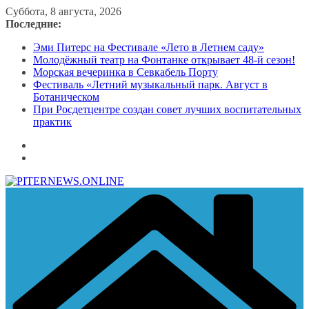
Перейти
Суббота, 8 августа, 2026
к
Последние:
содержимому
Эми Питерс на Фестивале «Лето в Летнем саду»
Молодёжный театр на Фонтанке открывает 48-й сезон!
Морская вечеринка в Севкабель Порту
Фестиваль «Летний музыкальный парк. Август в
Ботаническом
При Росдетцентре создан совет лучших воспитательных
практик