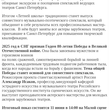
обзорные экскурсии и посещения спектаклей ведущих
театров Санкт-Петербурга.
Итогом «Летней школы» традиционно станет выпуск
совместного музыкально-поэтического спектакля, который
объединит в себе результаты всех профессиональных мастер-
классов. В нём будут заняты все актеры зарубежных театров,
приехавшие в Санкт-Петербург для повышения творческой
квалификации.
2025 год в СНГ признан Годом 80-летия Победы в Великой
Отечественной войне.
Она была завоевана мужеством и
героизмом воинов
на полях сражений, самоотверженной борьбой за линией
фронта, каждодневным трудовым подвигом работников тыла,
когда все народы встали на борьбу с фашизмом.
Тема общей
Победы станет основой для совместного спектакля.
Режиссером проекта станетзаслуженный артист России
Александр Исаков,
профессор,заведующий кафедрой
эстрадного искусства и музыкального театра Российского
государственного института сценических искусств. Он же
выступит преподавателем актерского мастерства для молодых
актеров зарубежных театров.
Итоговый показ состоится 11 июня в 14:00 на Малой сцене