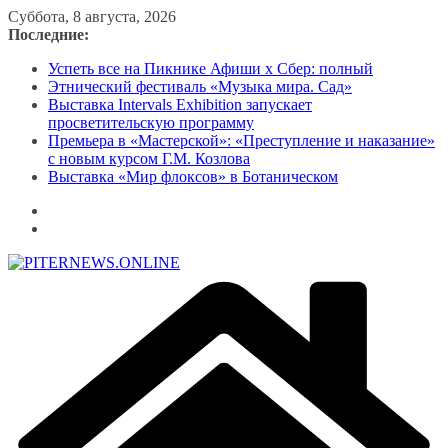
Перейти
Суббота, 8 августа, 2026
к
Последние:
содержимому
Успеть все на Пикнике Афиши x Сбер: полный
Этнический фестиваль «Музыка мира. Сад»
Выставка Intervals Exhibition запускает
просветительскую программу
Премьера в «Мастерской»: «Преступление и наказание»
с новым курсом Г.М. Козлова
Выставка «Мир флоксов» в Ботаническом