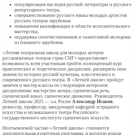
популяризация наследия русской литературы и русского
репертуарного театра,
совершенствование русского языка молодых артистов
русских театров зарубежья;
повышения квалификации в области исполнительского
мастерства;
поддержка соотечественников и талантливой молодежи
из ближнего зарубежья.
«Летняя театральная школа для молодых актеров
русскоязычных театров стран СНГ» предоставляет
возможность всем участникам пройти полноценный курс
практических и теоретических дисциплин, расширить свои
знания по истории русской культуры, классического и
современного русского театра. В «Летней школе» пройдут
занятия и мастер-классы по следующим актерским
дисциплинам: мастерство актера, сценическая речь,
сценический вокал, сценическое движение. Руководитель
Летней школы 2025 — з.а. Росии
Александр Исаков
,
режиссёр, профессор, заведующий кафедрой эстрадного
искусства и музыкального театра Российского
государственного института сценических искусств.
Неотъемлемой частью «Летней школы» становится
дополнительная культурная программа, в которую вошли