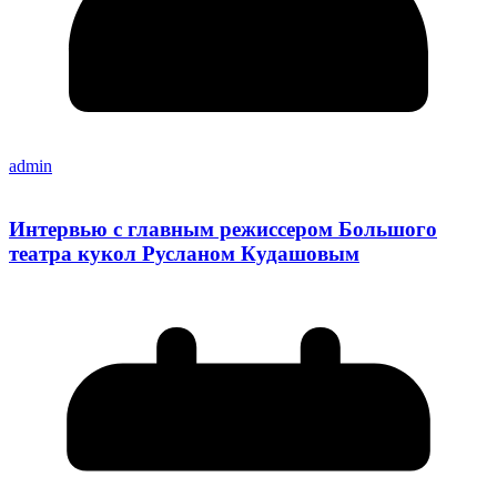
admin
Интервью с главным режиссером Большого
театра кукол Русланом Кудашовым