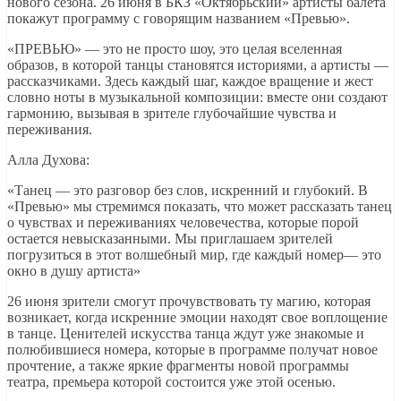
нового сезона. 26 июня в БКЗ «Октябрьский» артисты балета
покажут программу с говорящим названием «Превью».
«ПРЕВЬЮ» — это не просто шоу, это целая вселенная
образов, в которой танцы становятся историями, а артисты —
рассказчиками. Здесь каждый шаг, каждое вращение и жест
словно ноты в музыкальной композиции: вместе они создают
гармонию, вызывая в зрителе глубочайшие чувства и
переживания.
Алла Духова:
«Танец — это разговор без слов, искренний и глубокий. В
«Превью» мы стремимся показать, что может рассказать танец
о чувствах и переживаниях человечества, которые порой
остается невысказанными. Мы приглашаем зрителей
погрузиться в этот волшебный мир, где каждый номер— это
окно в душу артиста»
26 июня зрители смогут прочувствовать ту магию, которая
возникает, когда искренние эмоции находят свое воплощение
в танце. Ценителей искусства танца ждут уже знакомые и
полюбившиеся номера, которые в программе получат новое
прочтение, а также яркие фрагменты новой программы
театра, премьера которой состоится уже этой осенью.