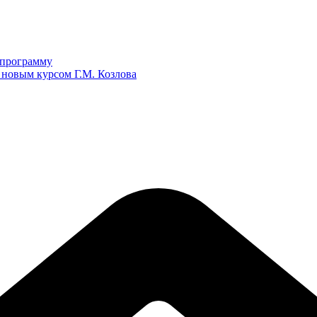
ю программу
 новым курсом Г.М. Козлова