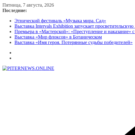
Перейти
Пятница, 7 августа, 2026
к
Последние:
содержимому
Этнический фестиваль «Музыка мира. Сад»
Выставка Intervals Exhibition запускает просветительску
Премьера в «Мастерской»: «Преступление и наказание» с
Выставка «Мир флоксов» в Ботаническом
Выставка «Имя героя. Потерянные судьбы победителей»