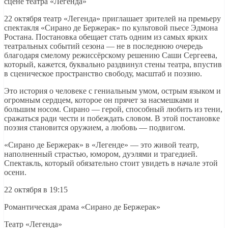
сцене театра «Легенда»
22 октября театр «Легенда» приглашает зрителей на премьеру
спектакля «Сирано де Бержерак» по культовой пьесе Эдмона
Ростана. Постановка обещает стать одним из самых ярких
театральных событий сезона — не в последнюю очередь
благодаря смелому режиссёрскому решению Саши Сергеева,
который, кажется, буквально раздвинул стены театра, впустив
в сценическое пространство свободу, масштаб и поэзию.
Это история о человеке с гениальным умом, острым языком и
огромным сердцем, которое он прячет за насмешками и
большим носом. Сирано — герой, способный любить из тени,
сражаться ради чести и побеждать словом. В этой постановке
поэзия становится оружием, а любовь — подвигом.
«Сирано де Бержерак» в «Легенде» — это живой театр,
наполненный страстью, юмором, дуэлями и трагедией.
Спектакль, который обязательно стоит увидеть в начале этой
осени.
22 октября в 19:15
Романтическая драма «Сирано де Бержерак»
Театр «Легенда»