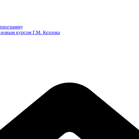
ю программу
 новым курсом Г.М. Козлова