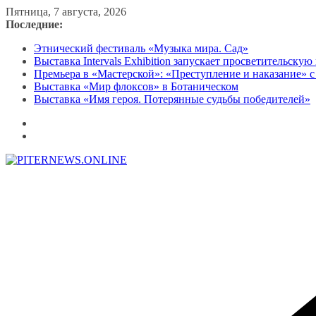
Перейти
Пятница, 7 августа, 2026
к
Последние:
содержимому
Этнический фестиваль «Музыка мира. Сад»
Выставка Intervals Exhibition запускает просветительску
Премьера в «Мастерской»: «Преступление и наказание» с
Выставка «Мир флоксов» в Ботаническом
Выставка «Имя героя. Потерянные судьбы победителей»