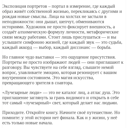
Экспозиция портретов – портал в измерение, где каждый
образ живёт собственной жизнью, перекликаясь с другими и
рождая новые смыслы. Лица на холстах не застыли в
неподвижности: они дышат, шепчут, обмениваются
историями. Художник не просто фиксирует внешность, а
создаёт алхимическую формулу личности, метафорические
связи между работами. Стоит лишь прислушаться — и вы
услышите симфонию жизней, где каждый звук — это судьба,
каждый аккорд — выбор, каждый диссонанс — борьба.
Но главное чудо выставки — это ощущение присутствия.
Портреты не просто изображают людей — они приглашают к
разговору. Вы чувствуете на себе взгляд, слышите немой
вопрос, улавливаете эмоцию, которая резонирует с вашим
внутренним состоянием. Это магия искусства,
превращающего зрителя в соавтора.
«Лучезарные люди» — это не каталог лиц, а атлас душ. Это
приглашение заглянуть за грань видимого и открыть в себе
тот самый «лучезарный» свет, который делает нас людьми.
Приходите. Откройте книгу. Начните своё путешествие. Но
помните: у этой истории нет финала. Как и у жизни, у неё
есть только новые начала.