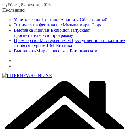
Перейти
Суббота, 8 августа, 2026
к
Последние:
содержимому
Успеть все на Пикнике Афиши x Сбер: полный
Этнический фестиваль «Музыка мира. Сад»
Выставка Intervals Exhibition запускает
просветительскую программу
Премьера в «Мастерской»: «Преступление и наказание»
с новым курсом Г.М. Козлова
Выставка «Мир флоксов» в Ботаническом