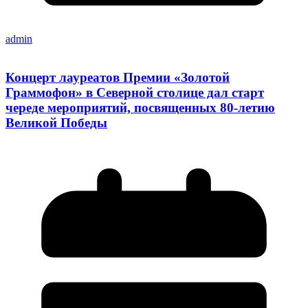
admin
Концерт лауреатов Премии «Золотой
Граммофон» в Северной столице дал старт
череде мероприятий, посвященных 80-летию
Великой Победы