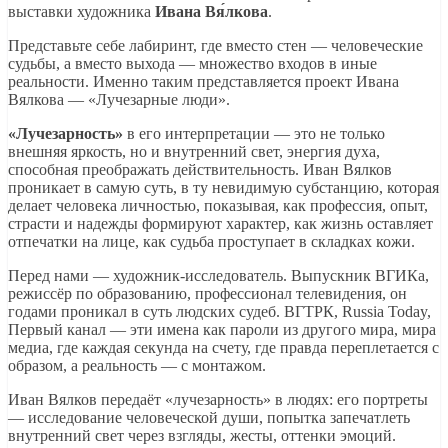
выставки художника
Ивана Вя́лкова
.
Представьте себе лабиринт, где вместо стен — человеческие
судьбы, а вместо выхода — множество входов в иные
реальности. Именно таким представляется проект Ивана
Вялкова — «Лучезарные люди».
«Лучезарность»
в его интерпретации — это не только
внешняя яркость, но и внутренний свет, энергия духа,
способная преображать действительность. Иван Вялков
проникает в самую суть, в ту невидимую субстанцию, которая
делает человека личностью, показывая, как профессия, опыт,
страсти и надежды формируют характер, как жизнь оставляет
отпечатки на лице, как судьба проступает в складках кожи.
Перед нами — художник-исследователь. Выпускник ВГИКа,
режиссёр по образованию, профессионал телевидения, он
годами проникал в суть людских судеб. ВГТРК, Russia Today,
Первый канал — эти имена как пароли из другого мира, мира
медиа, где каждая секунда на счету, где правда переплетается с
образом, а реальность — с монтажом.
Иван Вялков передаёт «лучезарность» в людях: его портреты
— исследование человеческой души, попытка запечатлеть
внутренний свет через взгляды, жесты, оттенки эмоций.