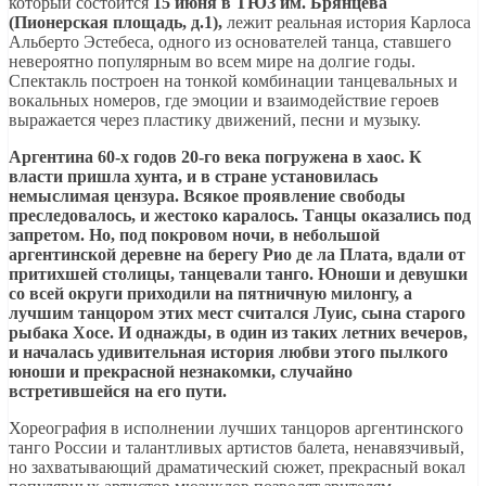
который состоится
15 июня в ТЮЗ им. Брянцева
(Пионерская площадь, д.1),
лежит реальная история Карлоса
Альберто Эстебеса, одного из основателей танца, ставшего
невероятно популярным во всем мире на долгие годы.
Спектакль построен на тонкой комбинации танцевальных и
вокальных номеров, где эмоции и взаимодействие героев
выражается через пластику движений, песни и музыку.
Аргентина 60-х годов 20-го века погружена в хаос. К
власти пришла хунта, и в стране установилась
немыслимая цензура. Всякое проявление свободы
преследовалось, и жестоко каралось. Танцы оказались под
запретом. Но, под покровом ночи, в небольшой
аргентинской деревне на берегу Рио де ла Плата, вдали от
притихшей столицы, танцевали танго. Юноши и девушки
со всей округи приходили на пятничную милонгу, а
лучшим танцором этих мест считался Луис, сына старого
рыбака Хосе. И однажды, в один из таких летних вечеров,
и началась удивительная история любви этого пылкого
юноши и прекрасной незнакомки, случайно
встретившейся на его пути.
Хореография в исполнении лучших танцоров аргентинского
танго России и талантливых артистов балета, ненавязчивый,
но захватывающий драматический сюжет, прекрасный вокал