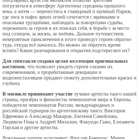
популярных артистов мюзиклов позволят зрителям
погрузиться в атмосферу Аргентины середины прошлого
века, а затем — перенестись в гламурный и шумный Париж,
где лоск и пафос ярких огней сочетается с мрачными и
опасными трущобами, наблюдать за поворотами судьбы,
переживать за героев в их поисках себя, в борьбе с за место
под солнцем, за жизнь, за любовь. Дальние путешествия,
невероятные приключения в итоге приведут героев обратно
туда, откуда всё началось. Но можно ли обратить время
вспять? Какие разочарования и открытия подстерегают их?
Для спектакля создана целая коллекция оригинальных
костюмов
, что позволит увидеть героев глазами их
современников, а проработанные декорации и
видеоинсталляции придают сюжету дополнительные краски и
глубину.
В мюзикле принимают участие
лучшие артисты танго нашей
страны, призёры и финалисты чемпионатов мира и Европы,
победители чемпионатов России, международных и
российский турниров по аргентинскому танго: Виктория
Ефремова и Александр Макаров, Евгения Самойлова,
Людмила Геша и Андрей Михалин, Факундо Гажо, Елизавета
Горская и другие артисты.
Вокальные партии исполняют: Ярослав Баярунас, Мария