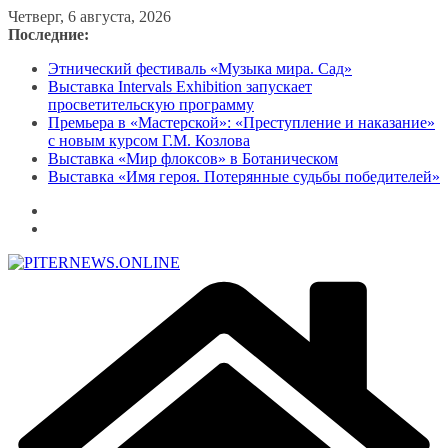
Перейти
Четверг, 6 августа, 2026
к
Последние:
содержимому
Этнический фестиваль «Музыка мира. Сад»
Выставка Intervals Exhibition запускает
просветительскую программу
Премьера в «Мастерской»: «Преступление и наказание»
с новым курсом Г.М. Козлова
Выставка «Мир флоксов» в Ботаническом
Выставка «Имя героя. Потерянные судьбы победителей»