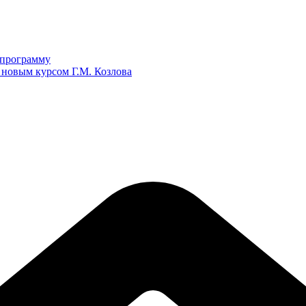
ю программу
 новым курсом Г.М. Козлова