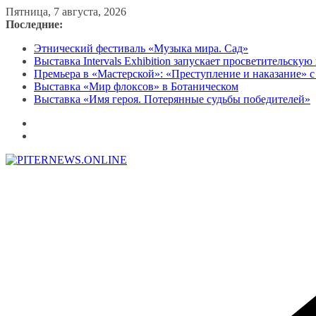
Перейти
Пятница, 7 августа, 2026
к
Последние:
содержимому
Этнический фестиваль «Музыка мира. Сад»
Выставка Intervals Exhibition запускает просветительску
Премьера в «Мастерской»: «Преступление и наказание» с
Выставка «Мир флоксов» в Ботаническом
Выставка «Имя героя. Потерянные судьбы победителей»