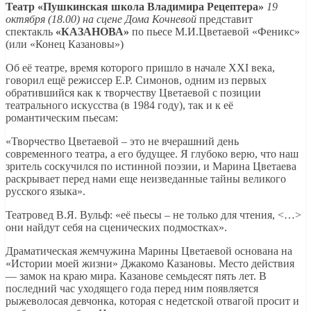
Театр «Пушкинская школа Владимира Рецептера»
19
октября (18.00) на сцене Дома Кочневой
представит
спектакль
«КАЗАНОВА»
по пьесе М.И.Цветаевой «Феникс»
(или «Конец Казановы»)
Об её театре, время которого пришло в начале XXI века,
говорил ещё режиссер Е.Р. Симонов, одним из первых
обратившийся как к творчеству Цветаевой с позиции
театрального искусства (в 1984 году), так и к её
романтическим пьесам:
«Творчество Цветаевой – это не вчерашний день
современного театра, а его будущее. Я глубоко верю, что наш
зритель соскучился по истинной поэзии, и Марина Цветаева
раскрывает перед нами еще неизведанные тайны великого
русского языка».
Театровед В.Я. Вульф: «её пьесы – не только для чтения, <…>
они найдут себя на сценических подмостках».
Драматическая жемчужина Марины Цветаевой основана на
«Истории моей жизни» Джакомо Казановы. Место действия
— замок на краю мира. Казанове семьдесят пять лет. В
последний час уходящего года перед ним появляется
рыжеволосая девчонка, которая с недетской отвагой просит и