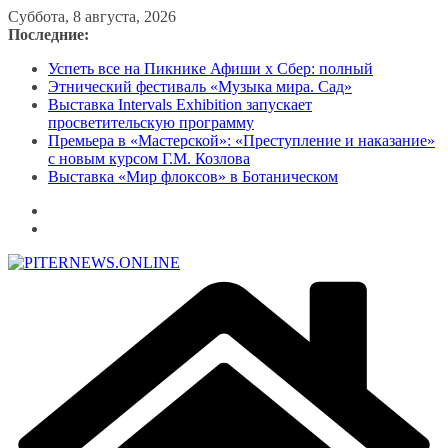
Перейти
Суббота, 8 августа, 2026
к
Последние:
содержимому
Успеть все на Пикнике Афиши x Сбер: полный
Этнический фестиваль «Музыка мира. Сад»
Выставка Intervals Exhibition запускает
просветительскую программу
Премьера в «Мастерской»: «Преступление и наказание»
с новым курсом Г.М. Козлова
Выставка «Мир флоксов» в Ботаническом