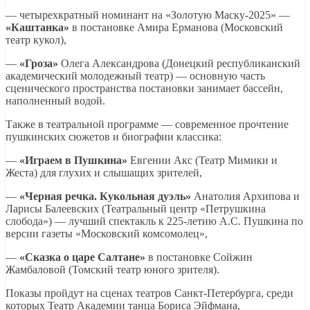
— четырехкратный номинант на «Золотую Маску-2025» —
«Каштанка»
в постановке Амира Ерманова (Московский
театр кукол),
—
«Гроза»
Олега Александрова (Донецкий республиканский
академический молодежный театр) — основную часть
сценического пространства постановки занимает бассейн,
наполненный водой.
Также в театральной программе — современное прочтение
пушкинских сюжетов и биографии классика:
—
«Играем в Пушкина»
Евгении Акс (Театр Мимики и
Жеста) для глухих и слышащих зрителей,
—
«Черная речка. Кукольная дуэль»
Анатолия Архипова и
Ларисы Балеевских (Театральный центр «Петрушкина
слобода») — лучший спектакль к 225-летию А.С. Пушкина по
версии газеты «Московский комсомолец»,
—
«Сказка о царе Салтане»
в постановке Сойжин
Жамбаловой (Томский театр юного зрителя).
Показы пройдут на сценах театров Санкт-Петербурга, среди
которых Театр Академии танца Бориса Эйфмана,