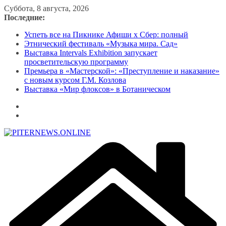
Перейти
Суббота, 8 августа, 2026
к
Последние:
содержимому
Успеть все на Пикнике Афиши x Сбер: полный
Этнический фестиваль «Музыка мира. Сад»
Выставка Intervals Exhibition запускает
просветительскую программу
Премьера в «Мастерской»: «Преступление и наказание»
с новым курсом Г.М. Козлова
Выставка «Мир флоксов» в Ботаническом