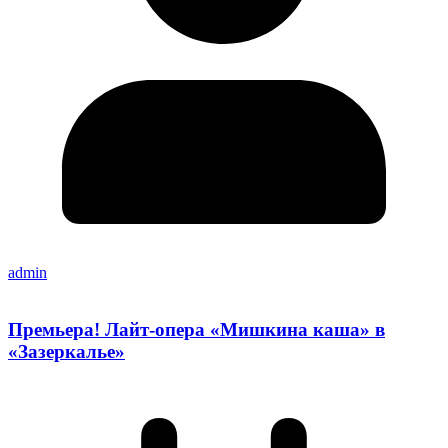
admin
Премьера! Лайт-опера «Мишкина каша» в
«Зазеркалье»