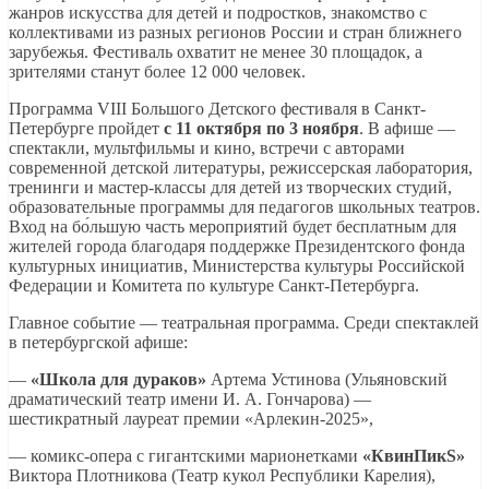
жанров искусства для детей и подростков, знакомство с
коллективами из разных регионов России и стран ближнего
зарубежья. Фестиваль охватит не менее 30 площадок, а
зрителями станут более 12 000 человек.
Программа VIII Большого Детского фестиваля в Санкт-
Петербурге пройдет
с 11 октября по 3 ноября
. В афише —
спектакли, мультфильмы и кино, встречи с авторами
современной детской литературы, режиссерская лаборатория,
тренинги и мастер-классы для детей из творческих студий,
образовательные программы для педагогов школьных театров.
Вход на бо́льшую часть мероприятий будет бесплатным для
жителей города благодаря поддержке Президентского фонда
культурных инициатив, Министерства культуры Российской
Федерации и Комитета по культуре Санкт-Петербурга.
Главное событие — театральная программа. Среди спектаклей
в петербургской афише:
—
«Школа для дураков»
Артема Устинова (Ульяновский
драматический театр имени И. А. Гончарова) —
шестикратный лауреат премии «Арлекин-2025»,
— комикс-опера с гигантскими марионетками
«КвинПикS»
Виктора Плотникова (Театр кукол Республики Карелия),