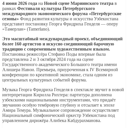
4 июня 2026 года
на
Новой сцене Мариинского театра
в
рамках
Фестиваля культуры Петербургского
международного экономического форума «Петербургские
сезоны»
Фонд развития культуры и искусства Узбекистана
представит постановку Георга Фридриха Генделя — оперу
«Тамерлан» (Tamerlano).
Это масштабный международный проект, объединяющий
более 160 артистов и искусно соединяющий барочную
традицию с современным художественным языком.
Постановка режиссёра Стефано Поды впервые была
представлена 2 и 3 октября 2024 года на сцене
Государственного академического Большого театра имени
Алишера Навои. Премьера, приуроченная к IV Всемирной
конференции по креативной экономике, стала одним из
центральных культурных событий форума.
Музыка Георга Фридриха Генделя в спектакле звучит в новой
интерпретации Кирилла Рихтера: партитура дополнена
узбекскими национальными инструментами, что придаёт
звучанию особую тембровую глубину и отсылает к эпохе
Амира Темура. Музыкальное сопровождение осуществляет
Национальный симфонический оркестр Узбекистана под
управлением дирижёра Алибека Кабдурахманова.