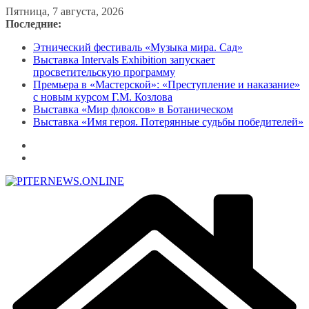
Перейти
Пятница, 7 августа, 2026
к
Последние:
содержимому
Этнический фестиваль «Музыка мира. Сад»
Выставка Intervals Exhibition запускает
просветительскую программу
Премьера в «Мастерской»: «Преступление и наказание»
с новым курсом Г.М. Козлова
Выставка «Мир флоксов» в Ботаническом
Выставка «Имя героя. Потерянные судьбы победителей»