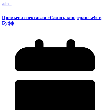
admin
Премьера спектакля «Салют, конферансье!» в
Буфф