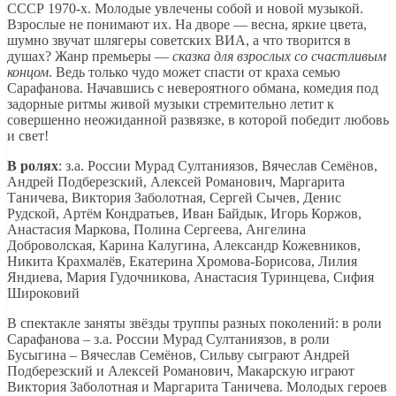
СССР 1970-х. Молодые увлечены собой и новой музыкой.
Взрослые не понимают их. На дворе — весна, яркие цвета,
шумно звучат шлягеры советских ВИА, а что творится в
душах? Жанр премьеры —
сказка для взрослых со счастливым
концом
. Ведь только чудо может спасти от краха семью
Сарафанова. Начавшись с невероятного обмана, комедия под
задорные ритмы живой музыки стремительно летит к
совершенно неожиданной развязке, в которой победит любовь
и свет!
В ролях
: з.а. России Мурад Султаниязов, Вячеслав Семёнов,
Андрей Подберезский, Алексей Романович, Маргарита
Таничева, Виктория Заболотная, Сергей Сычев, Денис
Рудской, Артём Кондратьев, Иван Байдык, Игорь Коржов,
Анастасия Маркова, Полина Сергеева, Ангелина
Доброволская, Карина Калугина, Александр Кожевников,
Никита Крахмалёв, Екатерина Хромова-Борисова, Лилия
Яндиева, Мария Гудочникова, Анастасия Туринцева, Сифия
Широковий
В спектакле заняты звёзды труппы разных поколений: в роли
Сарафанова – з.а. России Мурад Султаниязов, в роли
Бусыгина – Вячеслав Семёнов, Сильву сыграют Андрей
Подберезский и Алексей Романович, Макарскую играют
Виктория Заболотная и Маргарита Таничева. Молодых героев