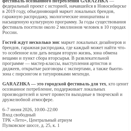
фестиваль осознанного потребления GARAZHKA
—
федеральный проект с историей, начавшейся в Новосибирске
в 2019 году, объединяющий маркет локальных брендов,
гаражную распродажу, экологические инициативы и
насыщенную культурную программу. За годы существования
фестиваль посетили около 2 миллионов человек в 10 городах
России.
Гостей ждут несколько зон
: маркет локальных дизайнеров и
брендов, гаражная распродажа, где каждый может найти что-
то особенное или дать вещам вторую жизнь, зона обмена
вещами и пункт сбора вторсырья. В развлекательной
программе — мастер-классы, выступления артистов и
диджеев, открытые разговоры с экспертами, а также бьюти-
зона с пирсингом и татуировками мехенди.
GARAZHKA — это городской фестиваль для тех
, кто ценит
осознанное потребление, поддерживает локальных
производителей и хочет провести выходные в творческой и
дружелюбной атмосфере.
6–7 июня 2026, 10:00–22:00
Вход свободный
ТРК «Лето», Центральный атриум
Пулковское шоссе, д. 25, к. 1