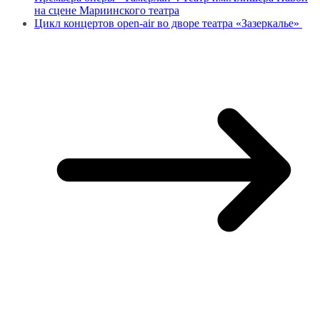
на сцене Мариинского театра
Цикл концертов open-air во дворе театра «Зазеркалье»