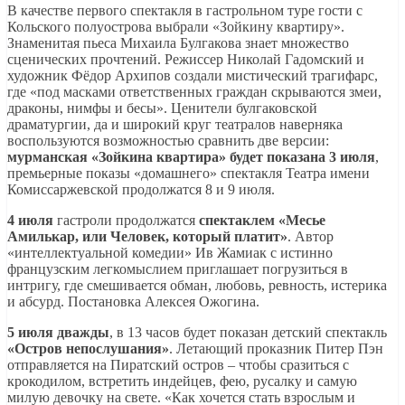
В качестве первого спектакля в гастрольном туре гости с
Кольского полуострова выбрали «Зойкину квартиру».
Знаменитая пьеса Михаила Булгакова знает множество
сценических прочтений. Режиссер Николай Гадомский и
художник Фёдор Архипов создали мистический трагифарс,
где «под масками ответственных граждан скрываются змеи,
драконы, нимфы и бесы». Ценители булгаковской
драматургии, да и широкий круг театралов наверняка
воспользуются возможностью сравнить две версии:
мурманская «Зойкина квартира» будет показана 3 июля
,
премьерные показы «домашнего» спектакля Театра имени
Комиссаржевской продолжатся 8 и 9 июля.
4 июля
гастроли продолжатся
спектаклем «Месье
Амилькар, или Человек, который платит»
. Автор
«интеллектуальной комедии» Ив Жамиак с истинно
французским легкомыслием приглашает погрузиться в
интригу, где смешивается обман, любовь, ревность, истерика
и абсурд. Постановка Алексея Ожогина.
5 июля дважды
, в 13 часов будет показан детский спектакль
«Остров непослушания»
. Летающий проказник Питер Пэн
отправляется на Пиратский остров – чтобы сразиться с
крокодилом, встретить индейцев, фею, русалку и самую
милую девочку на свете. «Как хочется стать взрослым и