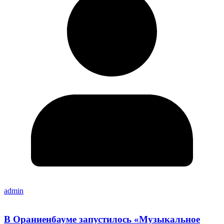
admin
В Ораниенбауме запустилось «Музыкальное