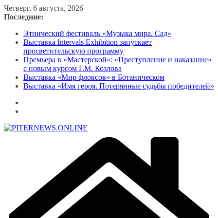
Перейти
Четверг, 6 августа, 2026
к
Последние:
содержимому
Этнический фестиваль «Музыка мира. Сад»
Выставка Intervals Exhibition запускает
просветительскую программу
Премьера в «Мастерской»: «Преступление и наказание»
с новым курсом Г.М. Козлова
Выставка «Мир флоксов» в Ботаническом
Выставка «Имя героя. Потерянные судьбы победителей»