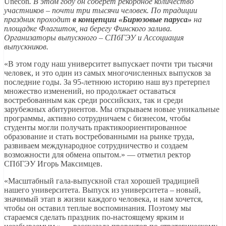
Unecon
. В этом году он соберет рекордное количество
участников – почти три тысячи человек. По традиции
праздник проходит
в концепции «Бирюзовые паруса»
на
площадке Флагшток, на берегу Финского залива.
Организаторы выпускного – СПбГЭУ и Ассоциация
выпускников.
«В этом году наш университет выпускает почти три тысячи
человек, и это один из самых многочисленных выпусков за
последние годы. За 95-летнюю историю наш вуз претерпел
множество изменений, но продолжает оставаться
востребованным как среди российских, так и среди
зарубежных абитуриентов. Мы открываем новые уникальные
программы, активно сотрудничаем с бизнесом, чтобы
студенты могли получать практикоориентированное
образование и стать востребованными на рынке труда,
развиваем международное сотрудничество и создаем
возможности для обмена опытом.» — отметил ректор
СПбГЭУ Игорь Максимцев.
«Масштабный гала-выпускной стал хорошей традицией
нашего университета. Выпуск из университета – новый,
значимый этап в жизни каждого человека, и нам хочется,
чтобы он оставил теплые воспоминания. Поэтому мы
стараемся сделать праздник по-настоящему ярким и