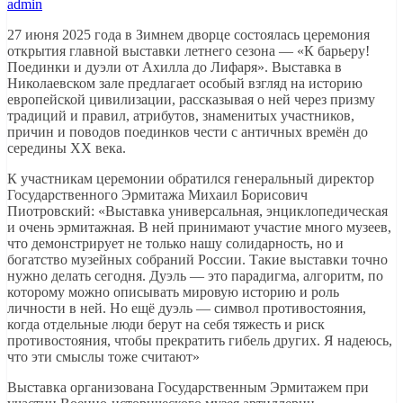
admin
27 июня 2025 года в Зимнем дворце состоялась церемония
открытия главной выставки летнего сезона — «К барьеру!
Поединки и дуэли от Ахилла до Лифаря». Выставка в
Николаевском зале предлагает особый взгляд на историю
европейской цивилизации, рассказывая о ней через призму
традиций и правил, атрибутов, знаменитых участников,
причин и поводов поединков чести с античных времён до
середины XX века.
К участникам церемонии обратился генеральный директор
Государственного Эрмитажа Михаил Борисович
Пиотровский: «Выставка универсальная, энциклопедическая
и очень эрмитажная. В ней принимают участие много музеев,
что демонстрирует не только нашу солидарность, но и
богатство музейных собраний России. Такие выставки точно
нужно делать сегодня. Дуэль — это парадигма, алгоритм, по
которому можно описывать мировую историю и роль
личности в ней. Но ещё дуэль — символ противостояния,
когда отдельные люди берут на себя тяжесть и риск
противостояния, чтобы прекратить гибель других. Я надеюсь,
что эти смыслы тоже считают»
Выставка организована Государственным Эрмитажем при