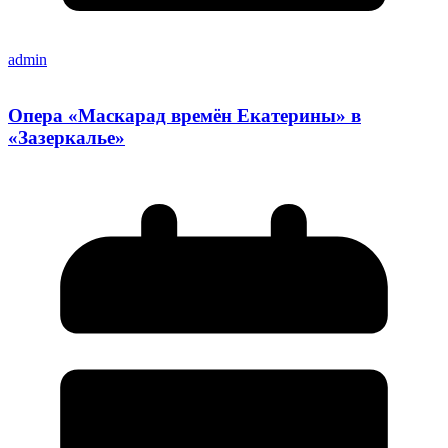
admin
Опера «Маскарад времён Екатерины» в
«Зазеркалье»