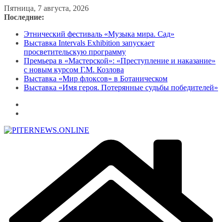
Перейти
Пятница, 7 августа, 2026
к
Последние:
содержимому
Этнический фестиваль «Музыка мира. Сад»
Выставка Intervals Exhibition запускает
просветительскую программу
Премьера в «Мастерской»: «Преступление и наказание»
с новым курсом Г.М. Козлова
Выставка «Мир флоксов» в Ботаническом
Выставка «Имя героя. Потерянные судьбы победителей»