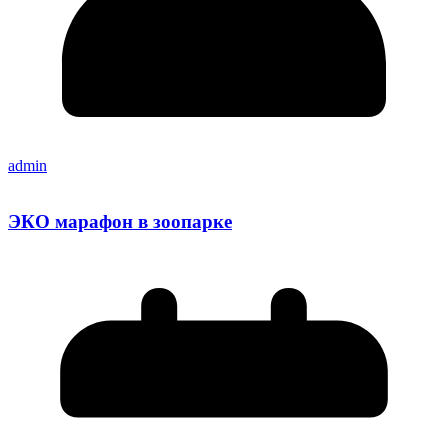
admin
ЭКО марафон в зоопарке