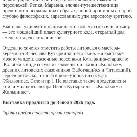
персонажей. Репка, Маревна, ёлочка-путешественница
предстают в неожиданных образах, порой ироничных, порой
глубоко философских, адресованных уже взрослому зрителю.
Выставка удивляет и напоминает о том, что сказочный жанр
— это мощнейший пласт культурного кода, открытый для
смелых творческих поисков.
Отдельно хочется отметить работы литовского мастера-
керамиста Вячеслава Кутыркина и его сына. На выставке
можно увидеть сказочные персонажи Кутыркина-старшего:
Колобка в виде сосуда из знаменитой сказки «Колобок»,
древних литовских сказочников (Заботящийся и Читающий),
героев литовского эпоса в виде узоров на сосудах
(Жильвинас, Эгле и пр.). На выставке также представлены
книги молодого автора Ивана Кутыркина – «Колобок» и
Жильвинас».
Выставка продлится до 3 июля 2026 года.
*фото предоставлено организатором