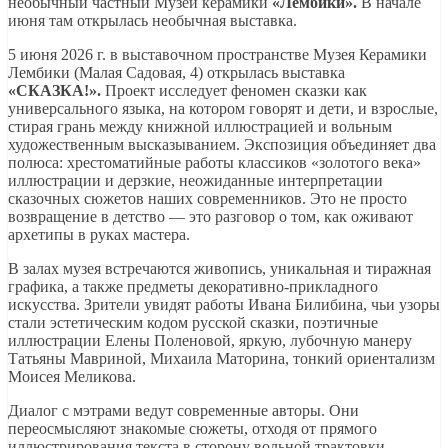
необычный частный Музей керамики
«Лембики».
В начале
июня там открылась необычная выставка.
5 июня 2026 г. в выставочном пространстве Музея Керамики
Лембики (Малая Садовая, 4) открылась выставка
«СКАЗКА!».
Проект исследует феномен сказки как
универсального языка, на котором говорят и дети, и взрослые,
стирая грань между книжной иллюстрацией и вольным
художественным высказыванием. Экспозиция объединяет два
полюса: хрестоматийные работы классиков «золотого века»
иллюстрации и дерзкие, неожиданные интерпретации
сказочных сюжетов наших современников. Это не просто
возвращение в детство — это разговор о том, как оживают
архетипы в руках мастера.
В залах музея встречаются живопись, уникальная и тиражная
графика, а также предметы декоративно-прикладного
искусства. Зрители увидят работы Ивана Билибина, чьи узоры
стали эстетическим кодом русской сказки, поэтичные
иллюстрации Елены Поленовой, яркую, лубочную манеру
Татьяны Мавриной, Михаила Маторина, тонкий ориентализм
Моисея Меликова.
Диалог с мэтрами ведут современные авторы. Они
переосмысляют знакомые сюжеты, отходя от прямого
иллюстрирования текста в сторону вольной трактовки