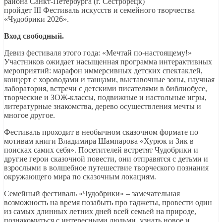
района Санкт-Петербурга (г. Сестрорецк)
пройдет III Фестиваль искусств и семейного творчества
«Чудобрики 2026».
Вход свободный.
Девиз фестиваля этого года: «Мечтай по-настоящему!»
Участников ожидает насыщенная программа интерактивных
мероприятий: марафон иммерсивных детских спектаклей,
концерт с хороводами и танцами, выставочные зоны, научная
лаборатория, встречи с детскими писателями в библиобусе,
творческие и ЗОЖ-классы, подвижные и настольные игры,
литературные знакомства, дерево осуществления мечты и
многое другое.
Фестиваль проходит в необычном сказочном формате по
мотивам книги Владимира Шампарова «Хурюк и Зик в
поисках самих себя». Посетителей встретят Чудобрики и
другие герои сказочной повести, они отправятся с детьми и
взрослыми в волшебное путешествие творческого познания
окружающего мира по сказочным локациям.
Семейный фестиваль «Чудобрики» – замечательная
возможность на время позабыть про гаджеты, провести один
из самых длинных летних дней всей семьей на природе,
познакомиться с интересными людьми, узнать новое и