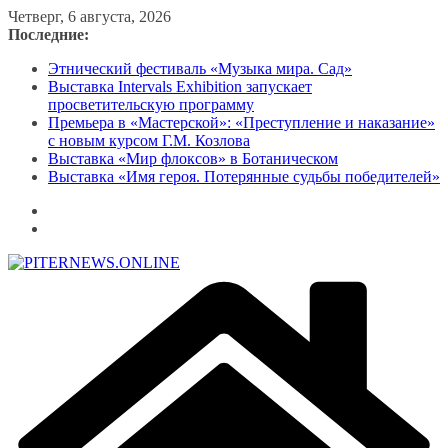
Перейти
Четверг, 6 августа, 2026
к
Последние:
содержимому
Этнический фестиваль «Музыка мира. Сад»
Выставка Intervals Exhibition запускает
просветительскую программу
Премьера в «Мастерской»: «Преступление и наказание»
с новым курсом Г.М. Козлова
Выставка «Мир флоксов» в Ботаническом
Выставка «Имя героя. Потерянные судьбы победителей»