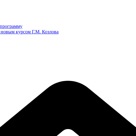
ю программу
 новым курсом Г.М. Козлова