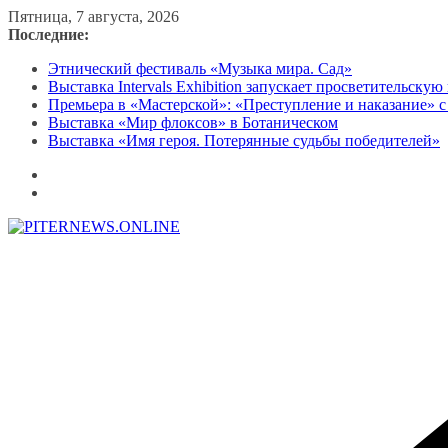
Перейти
Пятница, 7 августа, 2026
к
Последние:
содержимому
Этнический фестиваль «Музыка мира. Сад»
Выставка Intervals Exhibition запускает просветительску
Премьера в «Мастерской»: «Преступление и наказание» с
Выставка «Мир флоксов» в Ботаническом
Выставка «Имя героя. Потерянные судьбы победителей»