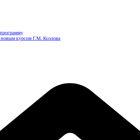
ю программу
 новым курсом Г.М. Козлова