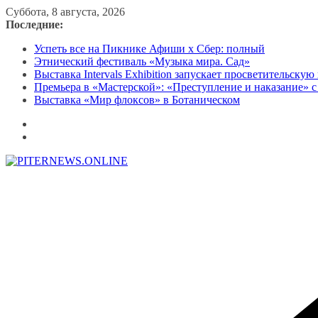
Перейти
Суббота, 8 августа, 2026
к
Последние:
содержимому
Успеть все на Пикнике Афиши x Сбер: полный
Этнический фестиваль «Музыка мира. Сад»
Выставка Intervals Exhibition запускает просветительску
Премьера в «Мастерской»: «Преступление и наказание» с
Выставка «Мир флоксов» в Ботаническом