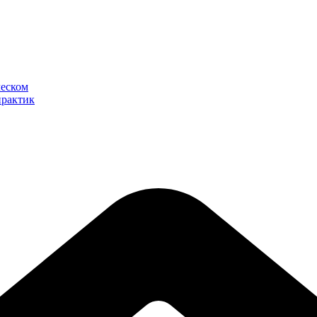
ческом
практик