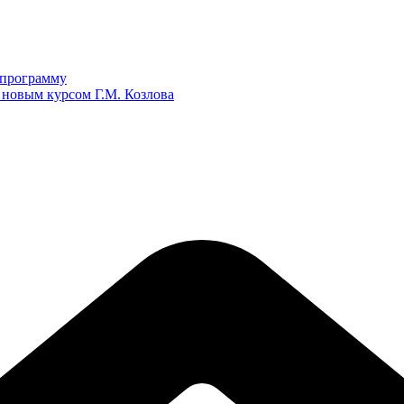
ю программу
 новым курсом Г.М. Козлова