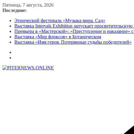
Перейти
Пятница, 7 августа, 2026
к
Последние:
содержимому
Этнический фестиваль «Музыка мира. Сад»
Выставка Intervals Exhibition запускает просветительску
Премьера в «Мастерской»: «Преступление и наказание» с
Выставка «Мир флоксов» в Ботаническом
Выставка «Имя героя. Потерянные судьбы победителей»