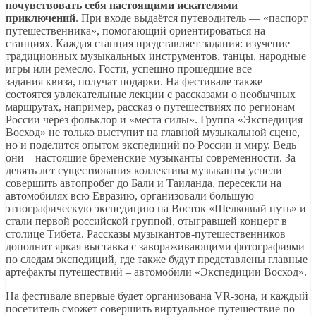
почувствовать себя настоящими искателями
приключений
. При входе выдаётся путеводитель — «паспорт
путешественника», помогающий ориентироваться на
станциях. Каждая станция представляет задания: изучение
традиционных музыкальных инструментов, танцы, народные
игры или ремесло. Гости, успешно прошедшие все
задания квиза, получат подарки. На фестивале также
состоятся увлекательные лекции с рассказами о необычных
маршрутах, например, рассказ о путешествиях по регионам
России через фольклор и «места силы». Группа «Экспедиция
Восход» не только выступит на главной музыкальной сцене,
но и поделится опытом экспедиций по России и миру. Ведь
они – настоящие бременские музыканты современности. За
девять лет существования коллектива музыканты успели
совершить автопробег до Бали и Таиланда, пересекли на
автомобилях всю Евразию, организовали большую
этнографическую экспедицию на Восток «Шелковый путь» и
стали первой российской группой, отыгравшей концерт в
столице Тибета. Рассказы музыкантов-путешественников
дополнит яркая выставка с завораживающими фотографиями
по следам экспедиций, где также будут представлены главные
артефакты путешествий – автомобили «Экспедиции Восход».
На фестивале впервые будет организована VR-зона, и каждый
посетитель сможет совершить виртуальное путешествие по