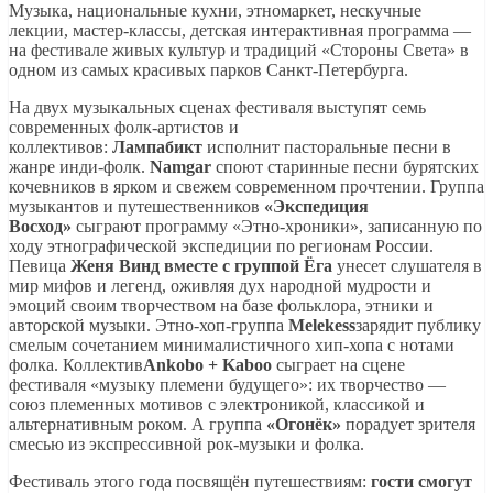
Музыка, национальные кухни, этномаркет, нескучные
лекции, мастер-классы, детская интерактивная программа —
на фестивале живых культур и традиций «Стороны Света» в
одном из самых красивых парков Санкт-Петербурга.
На двух музыкальных сценах фестиваля выступят семь
современных фолк-артистов и
коллективов:
Лампабикт
исполнит пасторальные песни в
жанре инди-фолк.
Namgar
споют старинные песни бурятских
кочевников в ярком и свежем современном прочтении. Группа
музыкантов и путешественников
«Экспедиция
Восход»
сыграют программу «Этно-хроники», записанную по
ходу этнографической экспедиции по регионам России.
Певица
Женя Винд вместе с группой Ёга
унесет слушателя в
мир мифов и легенд, оживляя дух народной мудрости и
эмоций своим творчеством на базе фольклора, этники и
авторской музыки. Этно-хоп-группа
Melekess
зарядит публику
смелым сочетанием минималистичного хип-хопа с нотами
фолка. Коллектив
Ankobo + Kaboo
сыграет на сцене
фестиваля «музыку племени будущего»: их творчество —
союз племенных мотивов с электроникой, классикой и
альтернативным роком. А группа
«Огонёк»
порадует зрителя
смесью из экспрессивной рок-музыки и фолка.
Фестиваль этого года посвящён путешествиям:
гости
смогут