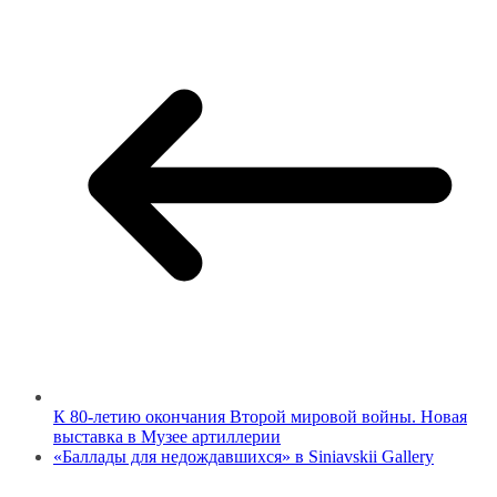
К 80-летию окончания Второй мировой войны. Новая
выставка в Музее артиллерии
«Баллады для недождавшихся» в Siniavskii Gallery