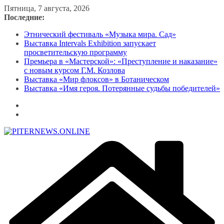
Перейти
Пятница, 7 августа, 2026
к
Последние:
содержимому
Этнический фестиваль «Музыка мира. Сад»
Выставка Intervals Exhibition запускает
просветительскую программу
Премьера в «Мастерской»: «Преступление и наказание»
с новым курсом Г.М. Козлова
Выставка «Мир флоксов» в Ботаническом
Выставка «Имя героя. Потерянные судьбы победителей»