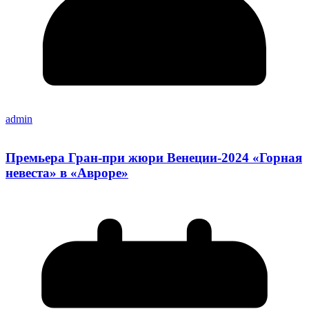
admin
Премьера Гран-при жюри Венеции-2024 «Горная
невеста» в «Авроре»