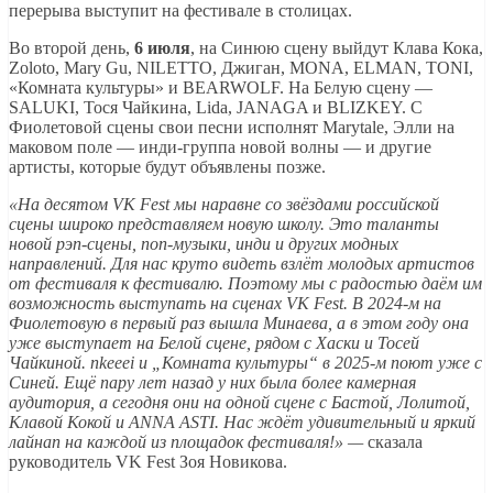
перерыва выступит на фестивале в столицах.
Во второй день,
6 июля
, на Синюю сцену выйдут Клава Кока,
Zoloto, Mary Gu, NILETTO, Джиган, MONA, ELMAN, TONI,
«Комната культуры» и BEARWOLF. На Белую сцену —
SALUKI, Тося Чайкина, Lida, JANAGA и BLIZKEY. С
Фиолетовой сцены свои песни исполнят Marytale, Элли на
маковом поле — инди-группа новой волны — и другие
артисты, которые будут объявлены позже.
«На десятом VK Fest мы наравне со звёздами российской
сцены широко представляем новую школу. Это таланты
новой рэп-сцены, поп-музыки, инди и других модных
направлений. Для нас круто видеть взлёт молодых артистов
от фестиваля к фестивалю. Поэтому мы с радостью даём им
возможность выступать на сценах VK Fest. В 2024-м на
Фиолетовую в первый раз вышла Минаева, а в этом году она
уже выступает на Белой сцене, рядом с Хаски и Тосей
Чайкиной. nkeeei и „Комната культуры“ в 2025-м поют уже с
Синей. Ещё пару лет назад у них была более камерная
аудитория, а сегодня они на одной сцене с Бастой, Лолитой,
Клавой Кокой и ANNA ASTI. Нас ждёт удивительный и яркий
лайнап на каждой из площадок фестиваля!» —
сказала
руководитель VK Fest Зоя Новикова.