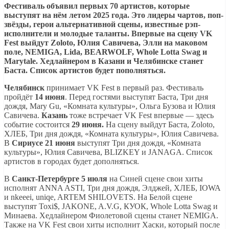
Фестиваль объявил первых 70 артистов, которые
выступят на нём летом 2025 года. Это лидеры чартов, поп-
звёзды, герои альтернативной сцены, известные рэп-
исполнители и молодые таланты. Впервые на сцену VK
Fest выйдут Zoloto, Юлия Савичева, Элли на маковом
поле, NEMIGA, Lida, BEARWOLF, Whole Lotta Swag и
Marytale. Хедлайнером в Казани и Челябинске станет
Баста. Список артистов будет пополняться.
Челябинск
принимает VK Fest в первый раз. Фестиваль
пройдёт
14 июня
. Перед гостями выступят Баста, Три дня
дождя, Mary Gu, «Комната культуры», Ольга Бузова и Юлия
Савичева.
Казань
тоже встречает VK Fest впервые — здесь
событие состоится
29 июня.
На сцену выйдут Баста, Zoloto,
ХЛЕБ, Три дня дождя, «Комната культуры», Юлия Савичева.
В
Сириусе 21 июня
выступят Три дня дождя, «Комната
культуры», Юлия Савичева, BLIZKEY и JANAGA. Список
артистов в городах будет дополняться.
В
Санкт-Петербурге 5 июля
на Синей сцене свои хиты
исполнят ANNA ASTI, Три дня дождя, Элджей, ХЛЕБ, IOWA
и nkeeei, uniqe, ARTEM SHILOVETS. На Белой сцене
выступят Toxi$, JAKONE, A.V.G, КУОК, Whole Lotta Swag и
Минаева. Хедлайнером Фиолетовой сцены станет NEMIGA.
Также на VK Fest свои хиты исполнит Хаски, который после