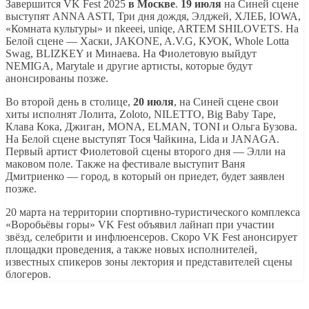
Завершится VK Fest 2025
в Москве
.
19 июля
на Синей сцене
выступят ANNA ASTI, Три дня дождя, Элджей, ХЛЕБ, IOWA,
«Комната культуры» и nkeeei, uniqe, ARTEM SHILOVETS. На
Белой сцене — Хаски, JAKONE, A.V.G, КУОК, Whole Lotta
Swag, BLIZKEY и Минаева. На Фиолетовую выйдут
NEMIGA, Marytale и другие артисты, которые будут
анонсированы позже.
Во второй день в столице,
20 июля
, на Синей сцене свои
хиты исполнят Лолита, Zoloto, NILETTO, Big Baby Tape,
Клава Кока, Джиган, MONA, ELMAN, TONI и Ольга Бузова.
На Белой сцене выступят Тося Чайкина, Lida и JANAGA.
Первый артист Фиолетовой сцены второго дня — Элли на
маковом поле. Также на фестивале выступит Ваня
Дмитриенко — город, в который он приедет, будет заявлен
позже.
20 марта на территории спортивно-туристического комплекса
«Воробьёвы горы» VK Fest объявил лайнап при участии
звёзд, селебрити и инфлюенсеров. Скоро VK Fest анонсирует
площадки проведения, а также новых исполнителей,
известных спикеров зоны лектория и представителей сцены
блогеров.