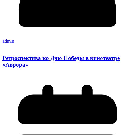
admin
Ретроспектива ко Дню Победы в кинотеатре
«Аврора»