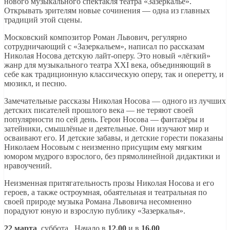
нового музыкального спектакля театра «Зазеркалье».
Открывать зрителям новые сочинения — одна из главных
традиций этой сцены.
Московский композитор Роман Львович, регулярно
сотрудничающий с «Зазеркальем», написал по рассказам
Николая Носова детскую лайт-оперу. Это новый «лёгкий»
жанр для музыкального театра XXI века, объединяющий в
себе как традиционную классическую оперу, так и оперетту, и
мюзикл, и песню.
Замечательные рассказы Николая Носова — одного из лучших
детских писателей прошлого века — не теряют своей
популярности по сей день. Герои Носова — фантазёры и
затейники, смышлёные и деятельные. Они изучают мир и
осваивают его. И детские забавы, и детские горести показаны
Николаем Носовым с неизменно присущим ему мягким
юмором мудрого взрослого, без прямолинейной дидактики и
нравоучений.
Неизменная притягательность прозы Николая Носова и его
героев, а также остроумная, обаятельная и театральная по
своей природе музыка Романа Львовича несомненно
порадуют юную и взрослую публику «Зазеркалья».
22 марта
, суббота. Начало в
12.00
и в
16.00