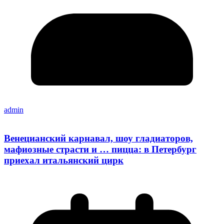
admin
Венецианский карнавал, шоу гладиаторов,
мафиозные страсти и … пицца: в Петербург
приехал итальянский цирк