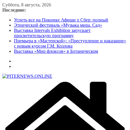
Перейти
Суббота, 8 августа, 2026
к
Последние:
содержимому
Успеть все на Пикнике Афиши x Сбер: полный
Этнический фестиваль «Музыка мира. Сад»
Выставка Intervals Exhibition запускает
просветительскую программу
Премьера в «Мастерской»: «Преступление и наказание»
с новым курсом Г.М. Козлова
Выставка «Мир флоксов» в Ботаническом