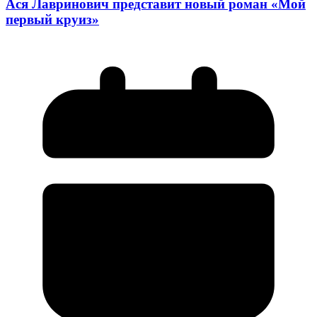
Ася Лавринович представит новый роман «Мой
первый круиз»