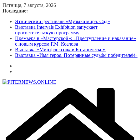
Перейти
Пятница, 7 августа, 2026
к
Последние:
содержимому
Этнический фестиваль «Музыка мира. Сад»
Выставка Intervals Exhibition запускает
просветительскую программу
Премьера в «Мастерской»: «Преступление и наказание»
с новым курсом Г.М. Козлова
Выставка «Мир флоксов» в Ботаническом
Выставка «Имя героя. Потерянные судьбы победителей»