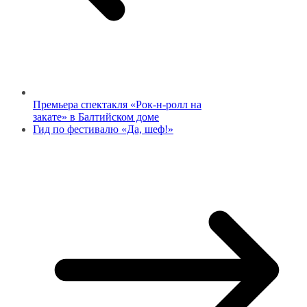
Премьера спектакля «Рок-н-ролл на
закате» в Балтийском доме
Гид по фестивалю «Да, шеф!»