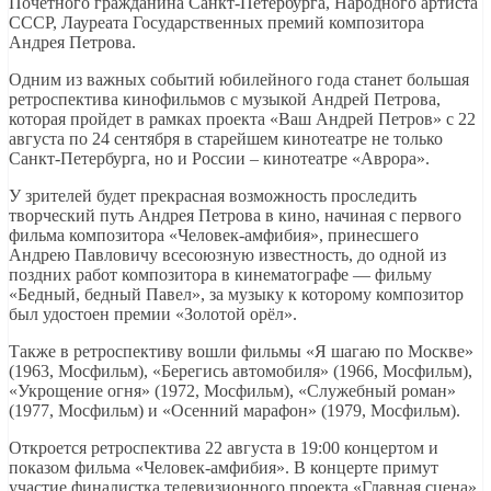
Почётного гражданина Санкт-Петербурга, Народного артиста
СССР, Лауреата Государственных премий композитора
Андрея Петрова.
Одним из важных событий юбилейного года станет большая
ретроспектива кинофильмов с музыкой Андрей Петрова,
которая пройдет в рамках проекта «Ваш Андрей Петров» с 22
августа по 24 сентября в старейшем кинотеатре не только
Санкт-Петербурга, но и России – кинотеатре «Аврора».
У зрителей будет прекрасная возможность проследить
творческий путь Андрея Петрова в кино, начиная с первого
фильма композитора «Человек-амфибия», принесшего
Андрею Павловичу всесоюзную известность, до одной из
поздних работ композитора в кинематографе — фильму
«Бедный, бедный Павел», за музыку к которому композитор
был удостоен премии «Золотой орёл».
Также в ретроспективу вошли фильмы «Я шагаю по Москве»
(1963, Мосфильм), «Берегись автомобиля» (1966, Мосфильм),
«Укрощение огня» (1972, Мосфильм), «Служебный роман»
(1977, Мосфильм) и «Осенний марафон» (1979, Мосфильм).
Откроется ретроспектива 22 августа в 19:00 концертом и
показом фильма «Человек-амфибия». В концерте примут
участие финалистка телевизионного проекта «Главная сцена»