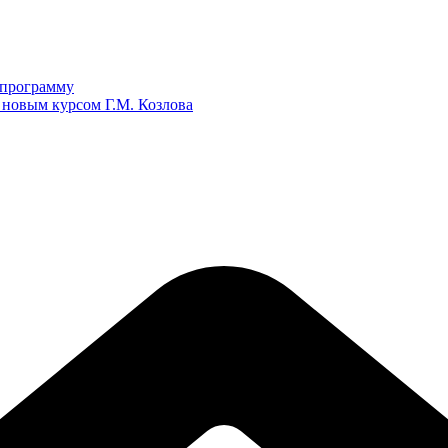
ю программу
 новым курсом Г.М. Козлова