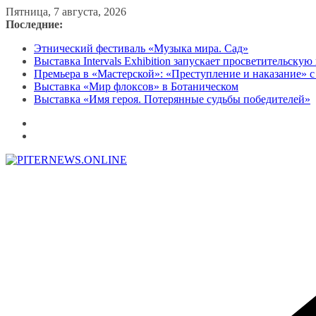
Перейти
Пятница, 7 августа, 2026
к
Последние:
содержимому
Этнический фестиваль «Музыка мира. Сад»
Выставка Intervals Exhibition запускает просветительску
Премьера в «Мастерской»: «Преступление и наказание» с
Выставка «Мир флоксов» в Ботаническом
Выставка «Имя героя. Потерянные судьбы победителей»