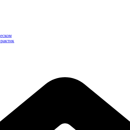
ческом
практик