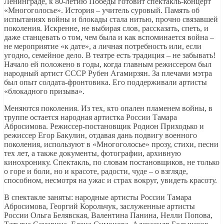
Ленинграде, к 80-летию Победы готовит спектакль-концерт
«Многоголосье». История – учитель суровый. Память об
испытаниях войны и блокады стала нитью, прочно связавшей
поколения. Искренне, не выбирая слов, рассказать, спеть, и
даже станцевать о том, чем была и как вспоминается война –
не мероприятие «к дате», а личная потребность или, если
угодно, семейное дело. В театре есть традиция – не забывать!
Начало ей положено в годы, когда главным режиссером был
народный артист СССР Рубен Агамирзян. За плечами мэтра
был опыт солдата-фронтовика. Его поддерживали артисты
«блокадного призыва».
Меняются поколения. Из тех, кто опален пламенем войны, в
труппе остается народная артистка России Тамара
Абросимова. Режиссер-постановщик Родион Приходько и
режиссер Егор Бакулин, отдавая дань подвигу военного
поколения, используют в «Многоголосье» прозу, стихи, песни
тех лет, а также документы, фотографии, архивную
кинохронику. Спектакль, по словам постановщиков, не только
о горе и боли, но и красоте, радости, чуде – о взгляде,
способном, несмотря на ужас и страх вокруг, увидеть красоту.
В спектакле заняты: народные артисты России Тамара
Абросимова, Георгий Корольчук, заслуженные артисты
России Ольга Белявская, Валентина Панина, Нелли Попова,