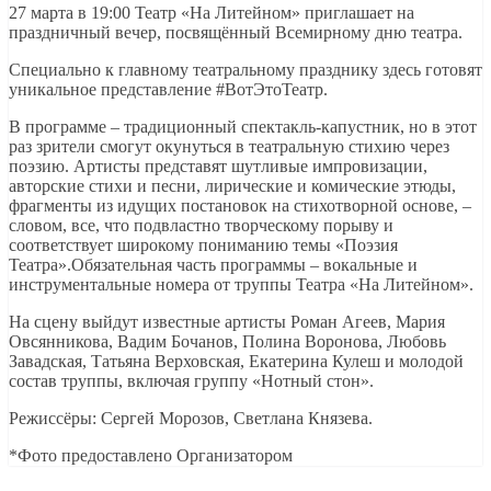
27 марта в 19:00 Театр «На Литейном» приглашает на
праздничный вечер, посвящённый Всемирному дню театра.
Специально к главному театральному празднику здесь готовят
уникальное представление #ВотЭтоТеатр.
В программе – традиционный спектакль-капустник, но в этот
раз зрители смогут окунуться в театральную стихию через
поэзию. Артисты представят шутливые импровизации,
авторские стихи и песни, лирические и комические этюды,
фрагменты из идущих постановок на стихотворной основе, –
словом, все, что подвластно творческому порыву и
соответствует широкому пониманию темы «Поэзия
Театра».Обязательная часть программы – вокальные и
инструментальные номера от труппы Театра «На Литейном».
На сцену выйдут известные артисты Роман Агеев, Мария
Овсянникова, Вадим Бочанов, Полина Воронова, Любовь
Завадская, Татьяна Верховская, Екатерина Кулеш и молодой
состав труппы, включая группу «Нотный стон».
Режиссёры: Сергей Морозов, Светлана Князева.
*Фото предоставлено Организатором