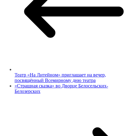
Театр «На Литейном» приглашает на вечер,
посвящённый Всемирному дню театра
«Страшная сказка» во Дворце Белосельских-
Белозерских