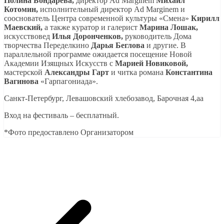
Полина Бондарева,
директор Ad Marginem
Михаил
Котомин,
исполнительный директор Ad Marginem и
сооснователь Центра современной культуры «Смена»
Кирилл
Маевский,
а также куратор и галерист
Марина Лошак,
искусствовед
Илья Доронченков,
руководитель Дома
творчества Переделкино
Дарья Беглова
и другие. В
параллельной программе ожидается посещение Новой
Академии Изящных Искусств с
Марией Новиковой,
мастерской
Александры Гарт
и читка романа
Константина
Вагинова
«Гарпагониада».
Санкт-Петербург, Левашовский хлебозавод, Барочная 4,аа
Вход на фестиваль – бесплатный.
*Фото предоставлено Организатором