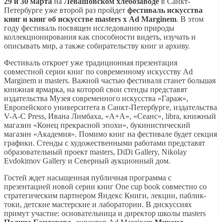
29 и 30 марта
на
Левашовском хлебозаводе
в Санкт-
Петербурге уже второй раз пройдет
фестиваль искусства
книг и книг об искусстве masters х Ad Marginem
. В этом
году фестиваль посвящен исследованию природы
коллекционирования как способности видеть, изучать и
описывать мир, а также собирательству книг и архиву.
Фестиваль откроет уже традиционная презентация
совместной серии книг по современному искусству Ad
Marginem и masters. Важной частью фестиваля станет большая
книжная ярмарка, на которой свои стенды представят
издательства Музея современного искусства «Гараж»,
Европейского университета в Санкт-Петербурге, издательства
V-A-C Press, Ивана Лимбаха, «А+А», «Сеанс», libra, книжный
магазин «Конец прекрасной эпохи», букинистический
магазин «Академия». Помимо книг на фестивале будет секция
графики. Стенды с художественными работами представят
образовательный проект masters, DiDi Gallery, Nikolay
Evdokimov Gallery и Северный аукционный дом.
Гостей ждет насыщенная публичная программа с
презентацией новой серии книг One cup book совместно со
стратегическим партнером Яндекс Книги, лекции, паблик-
токи, детские мастерские и лаборатории. В дискуссиях
примут участие: основательница и директор школы masters