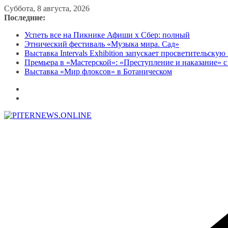
Перейти
Суббота, 8 августа, 2026
к
Последние:
содержимому
Успеть все на Пикнике Афиши x Сбер: полный
Этнический фестиваль «Музыка мира. Сад»
Выставка Intervals Exhibition запускает просветительску
Премьера в «Мастерской»: «Преступление и наказание» с
Выставка «Мир флоксов» в Ботаническом