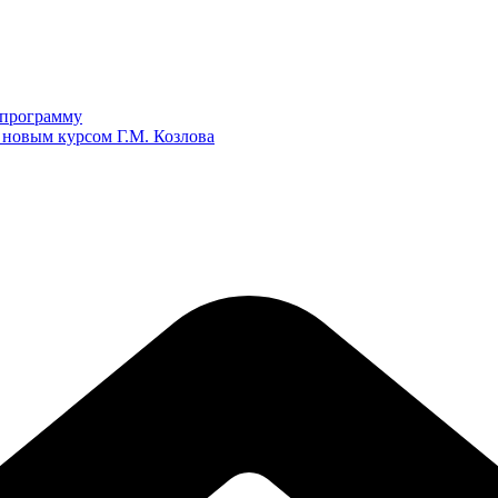
ю программу
 новым курсом Г.М. Козлова