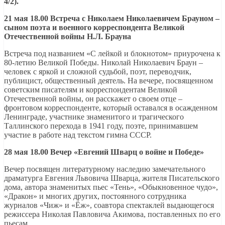
4/2).
21 мая 18.00 Встреча с Николаем Николаевичем Брауном –
сыном поэта и военного корреспондента Великой
Отечественной войны Н.Л. Брауна
Встреча под названием «С лейкой и блокнотом» приурочена к
80-летию Великой Победы. Николай Николаевич Браун –
человек с яркой и сложной судьбой, поэт, переводчик,
публицист, общественный деятель. На вечере, посвященном
советским писателям и корреспондентам Великой
Отечественной войны, он расскажет о своем отце –
фронтовом корреспонденте, который оставался в осажденном
Ленинграде, участнике знаменитого и трагического
Таллинского перехода в 1941 году, поэте, принимавшем
участие в работе над текстом гимна СССР.
28 мая 18.00 Вечер «Евгений Шварц о войне и Победе»
Вечер посвящен литературному наследию замечательного
драматурга Евгения Львовича Шварца, жителя Писательского
дома, автора знаменитых пьес «Тень», «Обыкновенное чудо»,
«Дракон» и многих других, постоянного сотрудника
журналов «Чиж» и «Ёж», соавтора спектаклей выдающегося
режиссера Николая Павловича Акимова, поставленных по его
пьесам.