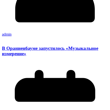
admin
В Ораниенбауме запустилось «Музыкальное
измерение»