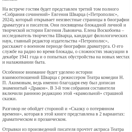
На встрече гостям будет представлен третий том полного
«Собрания сочинений» Евгения Шварца («Петрополис»,
2024), который открывает неизвестные страницы в биографии
драматурга и писателя. Они посвящены блокадной личной и
творческой истории Евгения Львовича. Елена Воскобоева –
исследователь творчества Шварца, кандидат филологических
наук, главный редактор издательства «Петрополис»,
расскажет о военном периоде биографии драматурга. О его
службе на радио во время блокады, о сложностях эвакуации в
декабре 1941 года и о попытках обустройства на новых местах
и налаживании быта.
Особенное внимание будет уделено истории
взаимоотношений Шварца с режиссером Театра комедии Н.
П. Акимовым, ведь именно благодаря ему был дописан
знаменитый «Дракон». В 3-й том собрания составители
включили раннюю редакцию этой «крамольной» страшной
сказки.
Разговор не обойдет стороной и «Сказку о потерянном
времени», которая в этой книге представлена в 2 вариантах:
драматическом и прозаическом.
Отрывки из произведений писателя прочтет актриса Театра