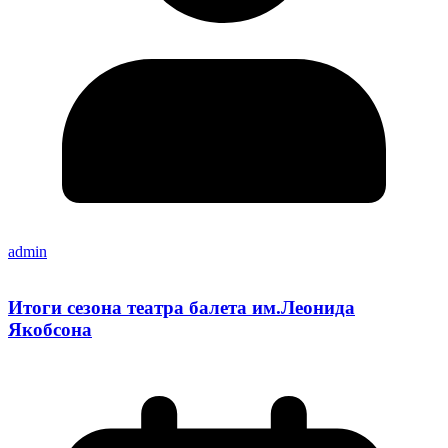
admin
Итоги сезона театра балета им.Леонида
Якобсона