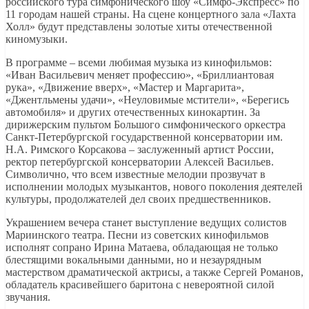
российского тура симфонического шоу «Симфо-Экспресс» по
11 городам нашей страны. На сцене концертного зала «Лахта
Холл» будут представлены золотые хиты отечественной
киномузыки.
В программе – всеми любимая музыка из кинофильмов:
«Иван Васильевич меняет профессию», «Бриллиантовая
рука», «Движение вверх», «Мастер и Маргарита»,
«Джентльмены удачи», «Неуловимые мстители», «Берегись
автомобиля» и других отечественных кинокартин. За
дирижерским пультом Большого симфонического оркестра
Санкт-Петербургской государственной консерватории им.
Н.А. Римского Корсакова – заслуженный артист России,
ректор петербургской консерватории Алексей Васильев.
Символично, что всем известные мелодии прозвучат в
исполнении молодых музыкантов, нового поколения деятелей
культуры, продолжателей дел своих предшественников.
Украшением вечера станет выступление ведущих солистов
Мариинского театра. Песни из советских кинофильмов
исполнят сопрано Ирина Матаева, обладающая не только
блестящими вокальными данными, но и незаурядным
мастерством драматической актрисы, а также Сергей Романов,
обладатель красивейшего баритона с невероятной силой
звучания.