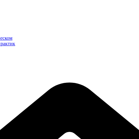
ческом
практик