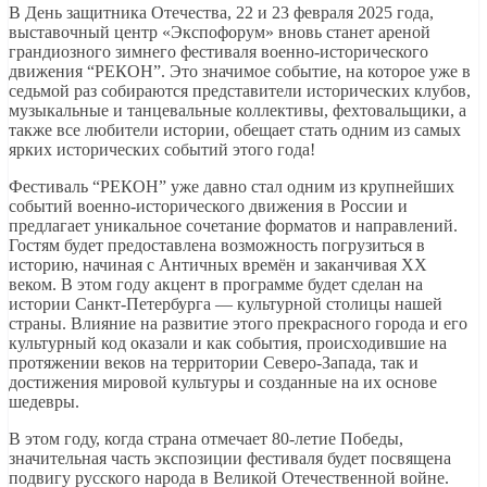
В День защитника Отечества, 22 и 23 февраля 2025 года,
выставочный центр «Экспофорум» вновь станет ареной
грандиозного зимнего фестиваля военно-исторического
движения “РЕКОН”. Это значимое событие, на которое уже в
седьмой раз собираются представители исторических клубов,
музыкальные и танцевальные коллективы, фехтовальщики, а
также все любители истории, обещает стать одним из самых
ярких исторических событий этого года!
Фестиваль “РЕКОН” уже давно стал одним из крупнейших
событий военно-исторического движения в России и
предлагает уникальное сочетание форматов и направлений.
Гостям будет предоставлена возможность погрузиться в
историю, начиная с Античных времён и заканчивая XX
веком. В этом году акцент в программе будет сделан на
истории Санкт-Петербурга — культурной столицы нашей
страны. Влияние на развитие этого прекрасного города и его
культурный код оказали и как события, происходившие на
протяжении веков на территории Северо-Запада, так и
достижения мировой культуры и созданные на их основе
шедевры.
В этом году, когда страна отмечает 80-летие Победы,
значительная часть экспозиции фестиваля будет посвящена
подвигу русского народа в Великой Отечественной войне.