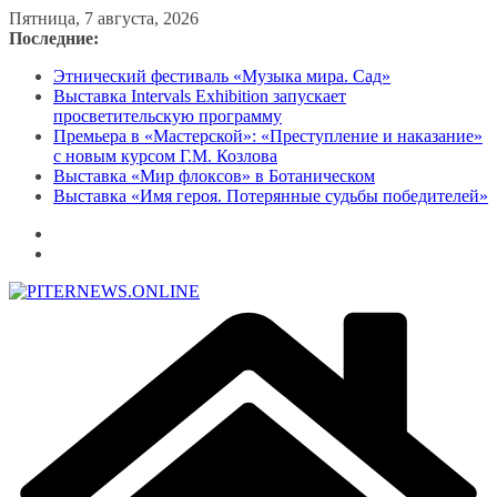
Перейти
Пятница, 7 августа, 2026
к
Последние:
содержимому
Этнический фестиваль «Музыка мира. Сад»
Выставка Intervals Exhibition запускает
просветительскую программу
Премьера в «Мастерской»: «Преступление и наказание»
с новым курсом Г.М. Козлова
Выставка «Мир флоксов» в Ботаническом
Выставка «Имя героя. Потерянные судьбы победителей»