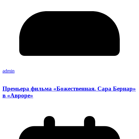
admin
Премьера фильма «Божественная. Сара Бернар»
в «Авроре»