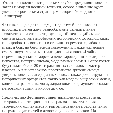
Участники военно-исторических клубов представят полевые
лагеря и модели военной техники, особое внимание будет
уделено героическим страницам истории блокадного
Ленинграда.
Фестиваль прекрасно подходит для семейного посещения:
взрослых и детей ждут разнообразные увлекательные
тематические активности, где каждый желающий сможет
сделать кадры на атмосферных исторических фотоплощадках
и попробовать свои силы в старинных ремеслах, забавах,
играх и боях на безопасном снаряжении. Также желающие
смогут поучаствовать в традиционной японской чайной
церемонии, узнать о морском деле, зарождении ювелирного
искусства, истории письма, моде разных времён. Всего гостей
будут ждать более 20 интерактивных площадок и мастер-
классов. А в выставочном пространстве зрители смогут
увидеть полевые лагеря разных эпох, а также реконструкции
исторических артефактов, таких как модели рыцарских мечей,
копию шатра Тутанхамона, ладью викингов, мушкеты солдат
петровской армии и многое другое.
Яркой частью фестиваля станет насыщенная концертная,
театральная и лекционная программа — выступления
творческих коллективов и театрализованные представления,
погружающие гостей в атмосферу прошлых веков. На