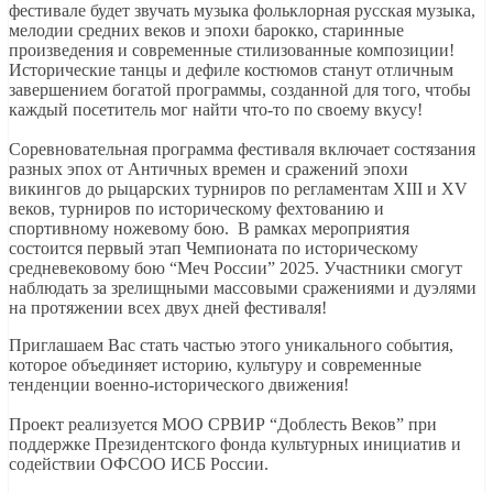
фестивале будет звучать музыка фольклорная русская музыка,
мелодии средних веков и эпохи барокко, старинные
произведения и современные стилизованные композиции!
Исторические танцы и дефиле костюмов станут отличным
завершением богатой программы, созданной для того, чтобы
каждый посетитель мог найти что-то по своему вкусу!
Соревновательная программа фестиваля включает состязания
разных эпох от Античных времен и сражений эпохи
викингов до рыцарских турниров по регламентам XIII и XV
веков, турниров по историческому фехтованию и
спортивному ножевому бою. В рамках мероприятия
состоится первый этап Чемпионата по историческому
средневековому бою “Меч России” 2025. Участники смогут
наблюдать за зрелищными массовыми сражениями и дуэлями
на протяжении всех двух дней фестиваля!
Приглашаем Вас стать частью этого уникального события,
которое объединяет историю, культуру и современные
тенденции военно-исторического движения!
Проект реализуется МОО СРВИР “Доблесть Веков” при
поддержке Президентского фонда культурных инициатив и
содействии ОФСОО ИСБ России.