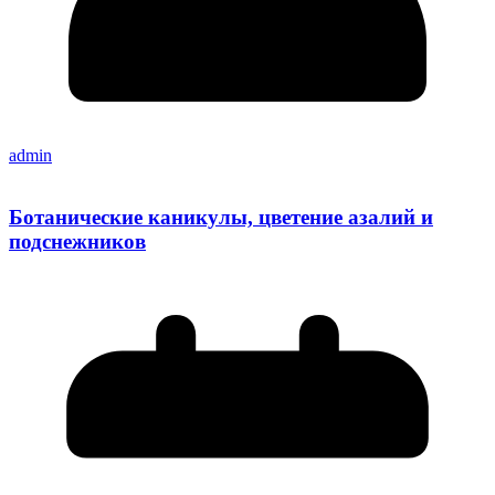
admin
Ботанические каникулы, цветение азалий и
подснежников