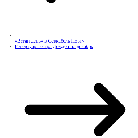
«Веган день» в Севкабель Порту
Репертуар Театра Дождей на декабрь