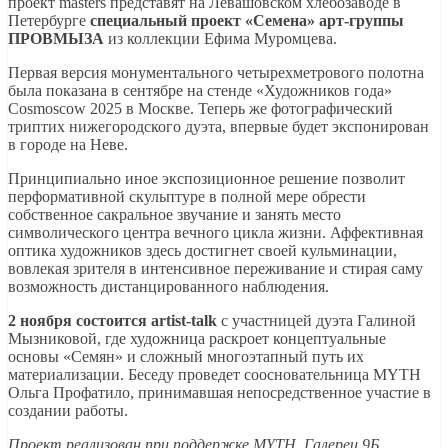
проект masters представят на Левашовском хлебозаводе в
Петербурге
специальный проект «Семена» арт-группы
ПРОВМЫЗА
из коллекции Ефима Муромцева.
Первая версия монументального четырехметрового полотна
была показана в сентябре на стенде «Художников года»
Cosmoscow 2025 в Москве. Теперь же фотографический
триптих нижегородского дуэта, впервые будет экспонирован
в городе на Неве.
Принципиально иное экспозиционное решение позволит
перформативной скульптуре в полной мере обрести
собственное сакральное звучание и занять место
символического центра вечного цикла жизни. Аффективная
оптика художников здесь достигнет своей кульминации,
вовлекая зрителя в интенсивное переживание и стирая саму
возможность дистанцированного наблюдения.
2 ноября состоится artist-talk
с участницей дуэта Галиной
Мызниковой, где художница раскроет концептуальные
основы «Семян» и сложный многоэтапный путь их
материализации. Беседу проведет соосновательница MYTH
Ольга Профатило, принимавшая непосредственное участие в
создании работы.
Проект реализован при поддержке MYTH, Галереи 9Б,