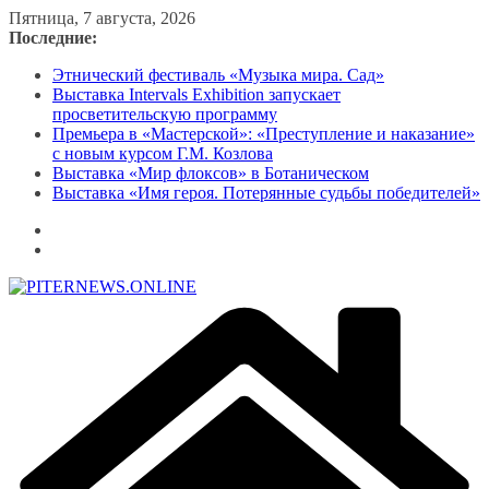
Перейти
Пятница, 7 августа, 2026
к
Последние:
содержимому
Этнический фестиваль «Музыка мира. Сад»
Выставка Intervals Exhibition запускает
просветительскую программу
Премьера в «Мастерской»: «Преступление и наказание»
с новым курсом Г.М. Козлова
Выставка «Мир флоксов» в Ботаническом
Выставка «Имя героя. Потерянные судьбы победителей»