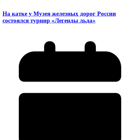
На катке у Музея железных дорог России
состоялся турнир «Легенды льда»