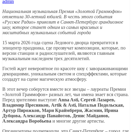
admin
Национальная музыкальная Премия «Золотой Граммофон»
отметила 30-летний юбилей. В честь этого события
«Русское Радио» привозит в Санкт-Петербург грандиозное
шоу, которое станет одним из самых красивых и
масштабных музыкальных событий города
15 марта 2026 года сцена Ледового дворца превратится в
эпицентр праздника, где прозвучат композиции, которые, по
версии станции и радиослушателей, являются главным
музыкальным наследием трех десятилетий.
Гостей ждет невероятное по красоте шоу с завораживающими
декорациями, уникальным светом и спецэффектами, которые
создадут на сцене магическую атмосферу.
В этот вечер соберутся вместе все звезды – лауреаты Премии
«Золотой Граммофон» разных лет, чьи имена знает вся страна.
Перед зрителями выступят
Anna Asti, Сергей Лазарев,
Владимир Пресняков, Artik & Asti, Наталья Подольская,
Артур Пирожков, Мари Краймбрери, Жасмин, Ирина
Дубцова, Александр Панайотов, Денис Майданов,
Александра Воробьева
и многие другие артисты.
Организаторы подчеркнули, что Санкт-Петербург – город, где