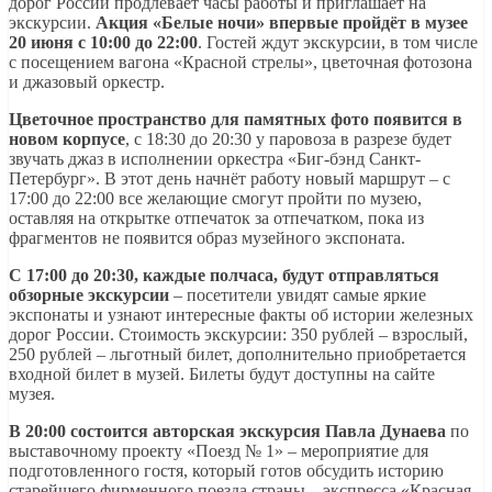
дорог России продлевает часы работы и приглашает на
экскурсии.
Акция «Белые ночи» впервые пройдёт в музее
20 июня с 10:00 до 22:00
. Гостей ждут экскурсии, в том числе
с посещением вагона «Красной стрелы», цветочная фотозона
и джазовый оркестр.
Цветочное пространство для памятных фото появится в
новом корпусе
, с 18:30 до 20:30 у паровоза в разрезе будет
звучать джаз в исполнении оркестра «Биг-бэнд Санкт-
Петербург». В этот день начнёт работу новый маршрут – с
17:00 до 22:00 все желающие смогут пройти по музею,
оставляя на открытке отпечаток за отпечатком, пока из
фрагментов не появится образ музейного экспоната.
С 17:00 до 20:30, каждые полчаса, будут отправляться
обзорные экскурсии
– посетители увидят самые яркие
экспонаты и узнают интересные факты об истории железных
дорог России. Стоимость экскурсии: 350 рублей – взрослый,
250 рублей – льготный билет, дополнительно приобретается
входной билет в музей. Билеты будут доступны на сайте
музея.
В 20:00 состоится авторская экскурсия Павла Дунаева
по
выставочному проекту «Поезд № 1» – мероприятие для
подготовленного гостя, который готов обсудить историю
старейшего фирменного поезда страны – экспресса «Красная