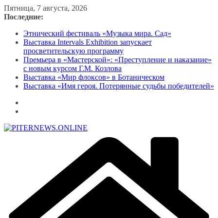
Перейти
Пятница, 7 августа, 2026
к
Последние:
содержимому
Этнический фестиваль «Музыка мира. Сад»
Выставка Intervals Exhibition запускает
просветительскую программу
Премьера в «Мастерской»: «Преступление и наказание»
с новым курсом Г.М. Козлова
Выставка «Мир флоксов» в Ботаническом
Выставка «Имя героя. Потерянные судьбы победителей»