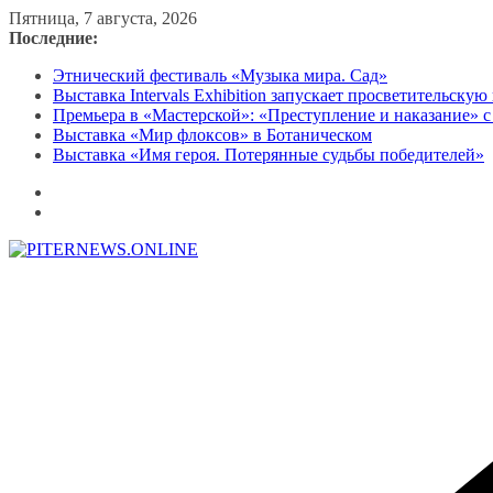
Перейти
Пятница, 7 августа, 2026
к
Последние:
содержимому
Этнический фестиваль «Музыка мира. Сад»
Выставка Intervals Exhibition запускает просветительску
Премьера в «Мастерской»: «Преступление и наказание» с
Выставка «Мир флоксов» в Ботаническом
Выставка «Имя героя. Потерянные судьбы победителей»