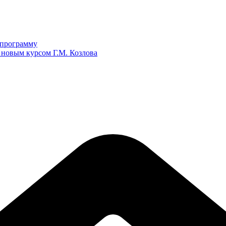
ю программу
 новым курсом Г.М. Козлова