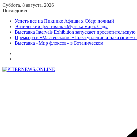
Перейти
Суббота, 8 августа, 2026
к
Последние:
содержимому
Успеть все на Пикнике Афиши x Сбер: полный
Этнический фестиваль «Музыка мира. Сад»
Выставка Intervals Exhibition запускает просветительску
Премьера в «Мастерской»: «Преступление и наказание» с
Выставка «Мир флоксов» в Ботаническом