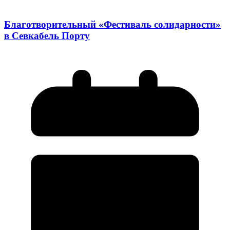
Благотворительный «Фестиваль солидарности»
в Севкабель Порту