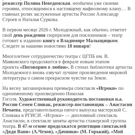
режиссер Полина Неведомская
, необычна уже своими
героями, относящимися к настоящему мафиозному клану… В
главных ролях заслуженные артисты России Александр
Строев и Наталья Суркова.
В первом месяце 2026 г. Молодежный, как обычно, отметит
свой
день рождения
сюрпризом для поклонников – театр
готовит к изданию
книгу о Владимире Малыщицком
.
Следите за нашими новостями
18 января
!
Многолетнее сотрудничество театра с ЦГПБ им. В.
Маяковского продолжится в феврале новым этапом
проекта
«Поговорим о любви».
В стенах библиотеки артисты
Молодежного вновь озвучат лучшие произведения мировой
литературы о самом прекрасном чувстве на Земле.
На весну запланирована премьера спектакля
«Игроки»
по
одноименному произведению Николая
Гоголя.
Художественный руководитель постановки н.а.
России Семен Спивак, режиссер-постановщик – Анастасия
Нечаева
, представительница пятого выпуска мастерской С.
Спивака в РГИСИ. «Игроки» — дипломный спектакль
Анастасии, в спектакле заняты артисты стажерской группы
театра.
В 47-м сезоне продолжатся репетиции спектаклей
«Дядя Ваня» (А.Чехов), «Дачники» (М. Горький), «Мой