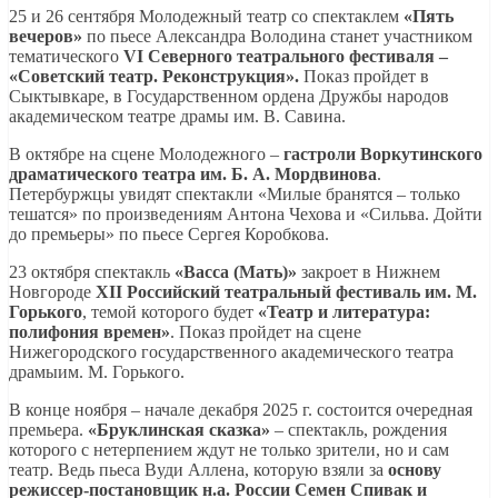
25 и 26 сентября Молодежный театр со спектаклем
«Пять
вечеров»
по пьесе Александра Володина станет участником
тематического
VI Северного театрального фестиваля –
«Советский театр. Реконструкция».
Показ пройдет в
Сыктывкаре, в Государственном ордена Дружбы народов
академическом театре драмы им. В. Савина.
В октябре на сцене Молодежного –
гастроли
Воркутинского
драматического театра им. Б. А. Мордвинова
.
Петербуржцы увидят спектакли «Милые бранятся – только
тешатся» по произведениям Антона Чехова и «Сильва. Дойти
до премьеры» по пьесе Сергея Коробкова.
23 октября спектакль
«Васса (Мать)»
закроет в Нижнем
Новгороде
XII Российский театральный фестиваль им. М.
Горького
, темой которого будет
«Театр и литература:
полифония времен»
. Показ пройдет на сцене
Нижегородского государственного академического театра
драмыим. М. Горького.
В конце ноября – начале декабря 2025 г. состоится очередная
премьера.
«Бруклинская сказка»
– спектакль, рождения
которого с нетерпением ждут не только зрители, но и сам
театр. Ведь пьеса Вуди Аллена, которую взяли за
основу
режиссер-постановщик н.а. России Семен Спивак и