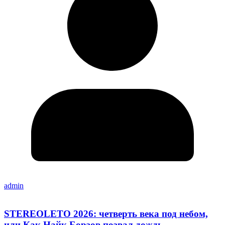
admin
STEREOLETO 2026: четверть века под небом,
или Как Найк Борзов позвал дождь