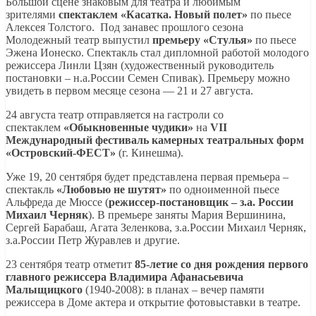
Большой сцене знаковым для театра и любимым
зрителями
спектаклем «Касатка. Новый полет»
по пьесе
Алексея Толстого. Под занавес прошлого сезона
Молодежный театр выпустил
премьеру «Стулья»
по пьесе
Эжена Ионеско. Спектакль стал дипломной работой молодого
режиссера Линли Цзян (художественный руководитель
постановки – н.а.России Семен Спивак). Премьеру можно
увидеть в первом месяце сезона — 21 и 27 августа.
24 августа театр отправляется на гастроли со
спектаклем
«Обыкновенные чудики»
на
VII
Международный фестиваль камерных театральных форм
«Островский-ФЕСТ»
(г. Кинешма).
Уже 19, 20 сентября будет представлена первая премьера –
спектакль
«Любовью не шутят»
по одноименной пьесе
Альфреда де Мюссе (
режиссер-постановщик – з.а. России
Михаил Черняк
). В премьере заняты Мария Вершинина,
Сергей Барабаш, Агата Зеленкова, з.а.России Михаил Черняк,
з.а.России Петр Журавлев и другие.
23 сентября театр отметит
85-летие со дня рождения первого
главного режиссера Владимира Афанасьевича
Малыщицкого
(1940-2008): в планах – вечер памяти
режиссера в Доме актера и открытие фотовыставки в театре.