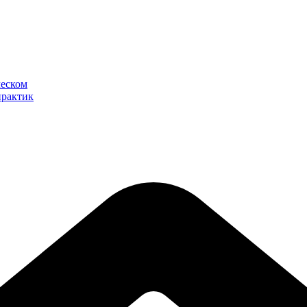
ческом
практик