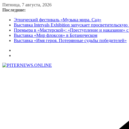
Перейти
Пятница, 7 августа, 2026
к
Последние:
содержимому
Этнический фестиваль «Музыка мира. Сад»
Выставка Intervals Exhibition запускает просветительску
Премьера в «Мастерской»: «Преступление и наказание» с
Выставка «Мир флоксов» в Ботаническом
Выставка «Имя героя. Потерянные судьбы победителей»