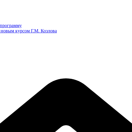
ю программу
 новым курсом Г.М. Козлова